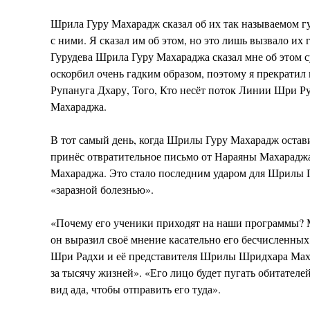
Шрила Гуру Махарадж сказал об их так называемом гу
с ними. Я сказал им об этом, но это лишь вызвало и
Гурудева Шрила Гуру Махараджа сказал мне об этом с
оскорбил очень гадким образом, поэтому я прекратил
Рупануга Дхару, Того, Кто несёт поток Линии Шри 
Махараджа.
В тот самый день, когда Шрилы Гуру Махарадж остави
принёс отвратительное письмо от Нараяны Махарад
Махараджа. Это стало последним ударом для Шрилы Г
«заразной болезнью».
«Почему его ученики приходят на наши программы? М
он выразил своё мнение касательно его бесчисленных
Шри Радхи и её представителя Шрилы Шридхара Мах
за тысячу жизней». «Его лицо будет пугать обитателе
вид ада, чтобы отправить его туда».