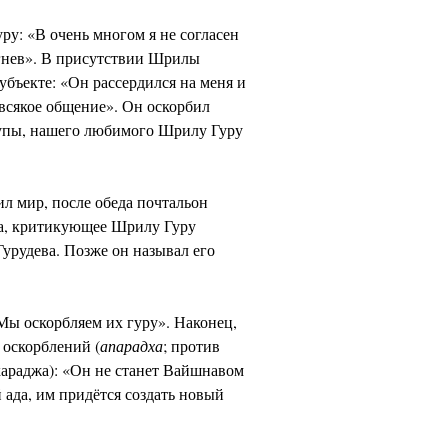
ру: «В очень многом я не согласен
х гнев». В присутствии Шрилы
убъекте: «Он рассердился на меня и
 всякое общение». Он оскорбил
Рупы, нашего любимого Шрилу Гуру
л мир, после обеда почтальон
жа, критикующее Шрилу Гуру
урудева. Позже он называл его
ы оскорбляем их гуру». Наконец,
 оскорблений (
апарадха
; против
араджа): «Он не станет Вайшнавом
й ада, им придётся создать новый