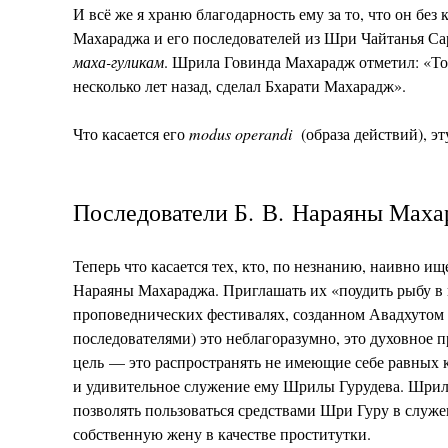
И всё же я храню благодарность ему за то, что он бе
Махараджа и его последователей из Шри Чайтанья Са
маха-гуликам
. Шрила Говинда Махарадж отметил: «То,
несколько лет назад, сделал Бхарати Махарадж».
Что касается его
modus operandi
(образа действий), эт
Последователи Б. В. Нараяны Маха
Теперь что касается тех, кто, по незнанию, наивно и
Нараяны Махараджа. Приглашать их «поудить рыбу в 
проповеднических фестивалях, созданном Авадхутом
последователями) это неблагоразумно, это духовное 
цель — это распространять не имеющие себе равны
и удивительное служение ему Шрилы Гурудева. Шрил
позволять пользоваться средствами Шри Гуру в служе
собственную жену в качестве проститутки.