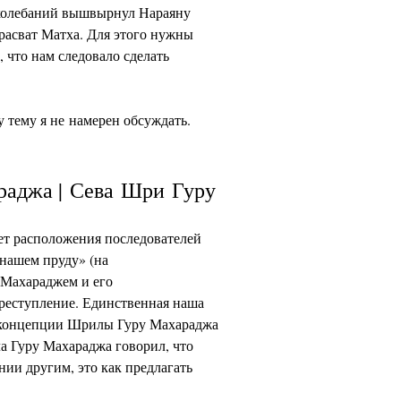
з колебаний вышвырнул Нараяну
расват Матха. Для этого нужны
 что нам следовало сделать
у тему я не намерен обсуждать.
раджа | Сева Шри Гуру
щет расположения последователей
нашем пруду» (на
 Махараджем и его
преступление. Единственная наша
х концепции Шрилы Гуру Махараджа
а Гуру Махараджа говорил, что
нии другим, это как предлагать