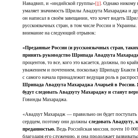
Навадвип, и «индийской группы»
[1]
. Однако никому н
умаляет значимость Шрилы Авадхута Махараджа и дру
он написал в своём завещании, что хочет видеть Шр
русскоязычных стран, в том числе России и Украины.
внимание на следующий отрывок:
«
Преданные России (и русскоязычных стран, таки
принять руководство Шрипада Авадхута Махарад
процентов, то все, кого это касается, должны, по край
уважением и почтением, поскольку Шрипаду Бхакти
с самого начала принадлежит ведущая роль в распрос
Шрипада Авадхута Махараджа Ачарьей в России. Я 
будут следовать Авадхуту Махараджу и станут вер
Говинды Махараджа.
«Авадхут Махарадж — правильно он будет поступать
следовать Авадхуту, к
сердцем, поэтому они должны
преданностью.
Ведь Российская миссия, почти 10 00
благодаря его служению, и она продолжает развивать