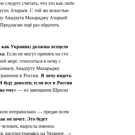
е следует считать, что это как-либо
гих Ачарьев. С той же ясностью
илу Авадхута Махараджу Ачарьей
 Предлагаю ещё раз обратить
х как Украина) должны всецело
жа.
Если не могут принять на сто
ней мере, относиться к нему с
 Бималу Авадхуту Махараджу
Я хочу видеть
транении в России.
буду доволен, если все в России
ны ему»
— из завещания Шрилы
 или неправильно — предан всем
ак он хочет. Это будет
0 человек, выросла именно
ся, распространяясь на Украине…»